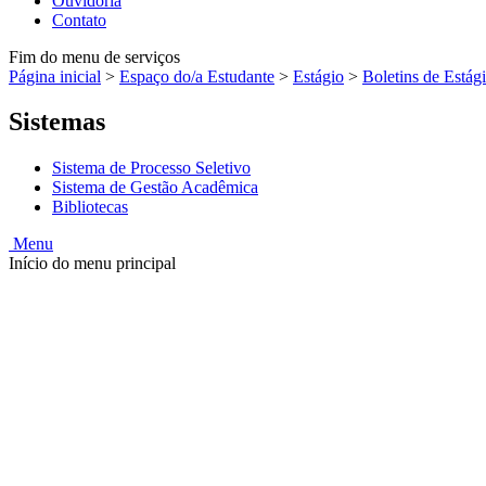
Ouvidoria
Contato
Fim do menu de serviços
Página inicial
>
Espaço do/a Estudante
>
Estágio
>
Boletins de Estág
Sistemas
Sistema de Processo Seletivo
Sistema de Gestão Acadêmica
Bibliotecas
Menu
Início do menu principal