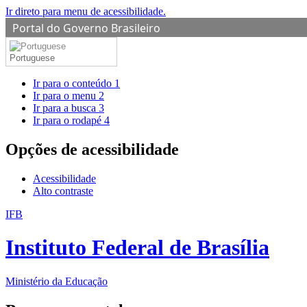
Ir direto para menu de acessibilidade.
Portal do Governo Brasileiro
Portuguese
Ir para o conteúdo
1
Ir para o menu
2
Ir para a busca
3
Ir para o rodapé
4
Opções de acessibilidade
Acessibilidade
Alto contraste
IFB
Instituto Federal de Brasília
Ministério da Educação