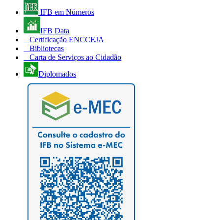
IFB em Números
IFB Data
Certificação ENCCEJA
Bibliotecas
Carta de Serviços ao Cidadão
Diplomados