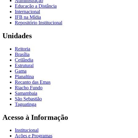
Administração
Educação a Distância
Internacional
IFB na Mídia
Repositório Institucional
Unidades
Reitoria
Brasília
Ceilândia
Estrutural
Gama
Planaltina
Recanto das Emas
Riacho Fundo
Samambaia
São Sebastião
Taguatinga
Acesso à Informação
Institucional
Ações e Programas