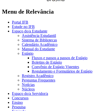
Menu de Relevância
Portal IFB
Estude no IFB
Espaço do/a Estudante
Assistência Estudantil
Sistema de Bibliotecas
Calendário Acadêmico
Manual do Estudante
Estágio
Fluxos e passos a passos de Estágio
Boletins de Estágio
Convênio de Estágio Vigentes
Regulamento e Formulários de Estágio
Registro Acadêmico
Perguntas Frequentes
Notícias
Núcleos
Espaço do/a Servidor/a
Concursos
Ensino
Pesquisa