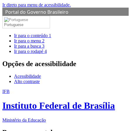
Ir direto para menu de acessibilidade.
Portal do Governo Brasileiro
Portuguese
Ir para o conteúdo
1
Ir para o menu
2
Ir para a busca
3
Ir para o rodapé
4
Opções de acessibilidade
Acessibilidade
Alto contraste
IFB
Instituto Federal de Brasília
Ministério da Educação