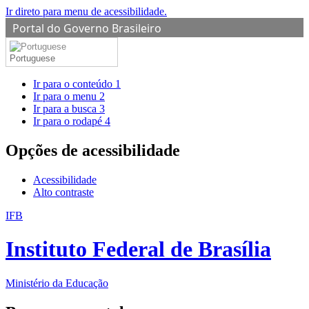
Ir direto para menu de acessibilidade.
Portal do Governo Brasileiro
Portuguese
Ir para o conteúdo
1
Ir para o menu
2
Ir para a busca
3
Ir para o rodapé
4
Opções de acessibilidade
Acessibilidade
Alto contraste
IFB
Instituto Federal de Brasília
Ministério da Educação