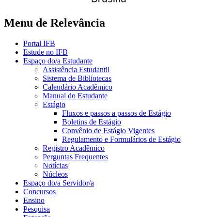
Menu de Relevância
Portal IFB
Estude no IFB
Espaço do/a Estudante
Assistência Estudantil
Sistema de Bibliotecas
Calendário Acadêmico
Manual do Estudante
Estágio
Fluxos e passos a passos de Estágio
Boletins de Estágio
Convênio de Estágio Vigentes
Regulamento e Formulários de Estágio
Registro Acadêmico
Perguntas Frequentes
Notícias
Núcleos
Espaço do/a Servidor/a
Concursos
Ensino
Pesquisa