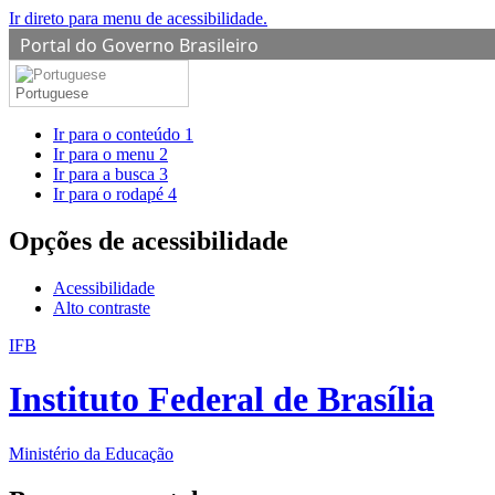
Ir direto para menu de acessibilidade.
Portal do Governo Brasileiro
Portuguese
Ir para o conteúdo
1
Ir para o menu
2
Ir para a busca
3
Ir para o rodapé
4
Opções de acessibilidade
Acessibilidade
Alto contraste
IFB
Instituto Federal de Brasília
Ministério da Educação