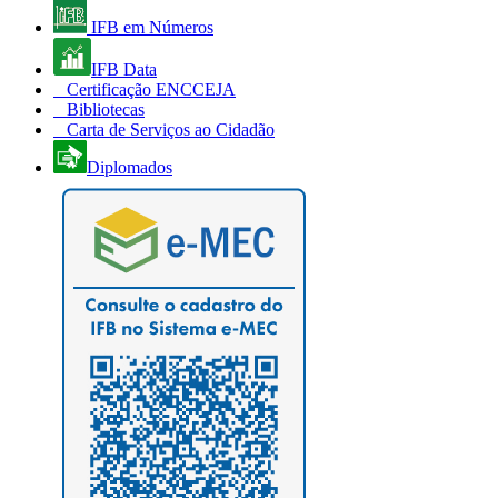
IFB em Números
IFB Data
Certificação ENCCEJA
Bibliotecas
Carta de Serviços ao Cidadão
Diplomados