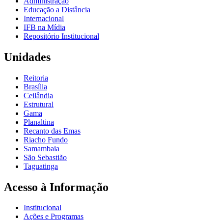
Administração
Educação a Distância
Internacional
IFB na Mídia
Repositório Institucional
Unidades
Reitoria
Brasília
Ceilândia
Estrutural
Gama
Planaltina
Recanto das Emas
Riacho Fundo
Samambaia
São Sebastião
Taguatinga
Acesso à Informação
Institucional
Ações e Programas