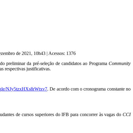
Dezembro de 2021, 10h43
|
Acessos: 1376
ado preliminar da pré-seleção de candidatos ao Programa
Community
 respectivas justificativas.
s.gle/NJy5tzxHXs8rWtxv7
. De acordo com o cronograma constante no
estudantes de cursos superiores do IFB para concorrer às vagas do
CCI