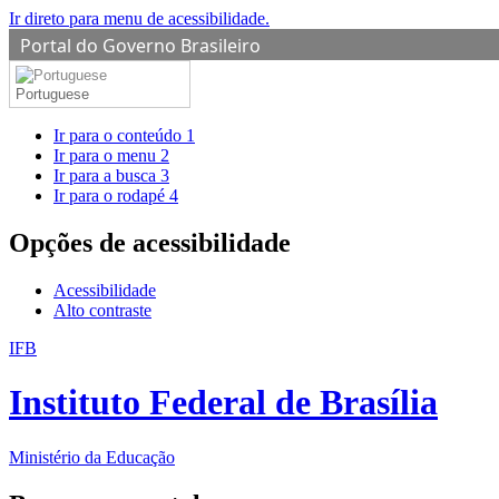
Ir direto para menu de acessibilidade.
Portal do Governo Brasileiro
Portuguese
Ir para o conteúdo
1
Ir para o menu
2
Ir para a busca
3
Ir para o rodapé
4
Opções de acessibilidade
Acessibilidade
Alto contraste
IFB
Instituto Federal de Brasília
Ministério da Educação