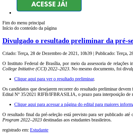
Fim do menu principal
Início do conteúdo da página
Divulgado o resultado preliminar da pré-
Criado: Terça, 28 de Dezembro de 2021, 10h39
|
Publicado: Terça, 
O Instituto Federal de Brasília, por meio da assessoria de relações i
College Initiative (CCI) 2022–2023
. No mesmo documento, foi divulgad
Clique aqui para ver o resultado preliminar
.
Os candidatos que desejarem recorrer do resultado preliminar devem 
Edital Nº 35/2021 RIFB/IFBRASILIA, o prazo para interposição de re
Clique aqui para acessar a página do edital para maiores infor
O resultado final da pré-seleção está previsto para ser publicado at
Program 2022–2023
destinadas aos estudantes brasileiros.
registrado em:
Estudante