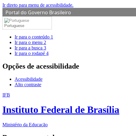
Ir direto para menu de acessibilidade.
Portal do Governo Brasileiro
Portuguese
Ir para o conteúdo
1
Ir para o menu
2
Ir para a busca
3
Ir para o rodapé
4
Opções de acessibilidade
Acessibilidade
Alto contraste
IFB
Instituto Federal de Brasília
Ministério da Educação