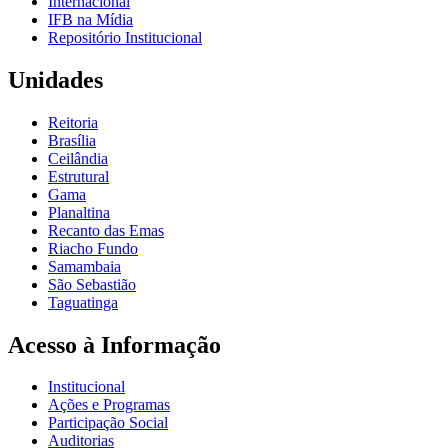
Internacional
IFB na Mídia
Repositório Institucional
Unidades
Reitoria
Brasília
Ceilândia
Estrutural
Gama
Planaltina
Recanto das Emas
Riacho Fundo
Samambaia
São Sebastião
Taguatinga
Acesso à Informação
Institucional
Ações e Programas
Participação Social
Auditorias