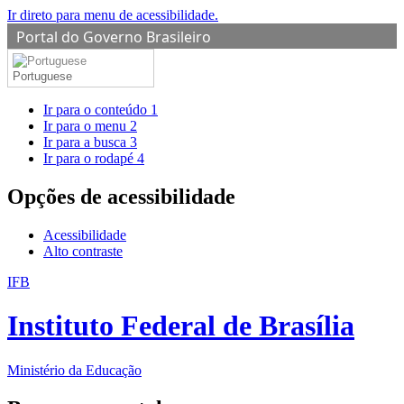
Ir direto para menu de acessibilidade.
Portal do Governo Brasileiro
Portuguese
Ir para o conteúdo
1
Ir para o menu
2
Ir para a busca
3
Ir para o rodapé
4
Opções de acessibilidade
Acessibilidade
Alto contraste
IFB
Instituto Federal de Brasília
Ministério da Educação