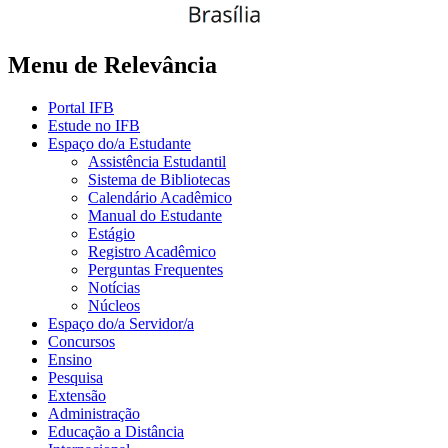
Menu de Relevância
Portal IFB
Estude no IFB
Espaço do/a Estudante
Assistência Estudantil
Sistema de Bibliotecas
Calendário Acadêmico
Manual do Estudante
Estágio
Registro Acadêmico
Perguntas Frequentes
Notícias
Núcleos
Espaço do/a Servidor/a
Concursos
Ensino
Pesquisa
Extensão
Administração
Educação a Distância