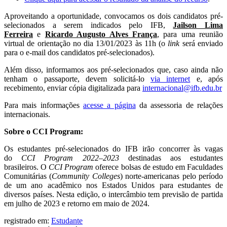
Aproveitando a oportunidade, convocamos os dois candidatos pré-
selecionados a serem indicados pelo IFB,
Jailson Lima
Ferreira
e
Ricardo Augusto Alves França
, para uma reunião
virtual de orientação no dia 13/01/2023 às 11h (o
link
será enviado
para o e-mail dos candidatos pré-selecionados).
Além disso, informamos aos pré-selecionados que, caso ainda não
tenham o passaporte, devem solicitá-lo
via internet
e, após
recebimento, enviar cópia digitalizada para
internacional@ifb.edu.br
Para mais informações
acesse a página
da assessoria de relações
internacionais.
Sobre o CCI Program:
Os estudantes pré-selecionados do IFB irão concorrer às vagas
do
CCI Program 2022–2023
destinadas aos estudantes
brasileiros. O
CCI
Program
oferece bolsas de estudo em Faculdades
Comunitárias (
Community Colleges
) norte-americanas pelo período
de um ano acadêmico nos Estados Unidos para estudantes de
diversos países. Nesta edição, o intercâmbio tem previsão de partida
em julho de 2023 e retorno em maio de 2024.
registrado em:
Estudante