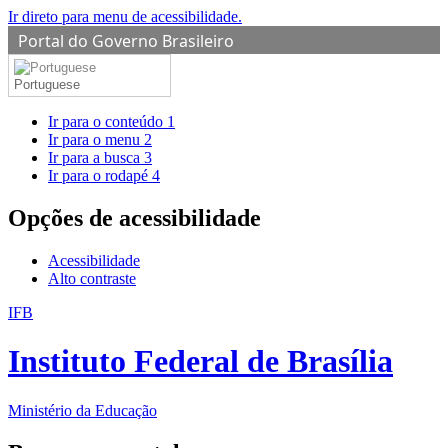
Ir direto para menu de acessibilidade.
Portal do Governo Brasileiro
Portuguese
Ir para o conteúdo
1
Ir para o menu
2
Ir para a busca
3
Ir para o rodapé
4
Opções de acessibilidade
Acessibilidade
Alto contraste
IFB
Instituto Federal de Brasília
Ministério da Educação