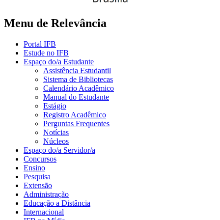
Menu de Relevância
Portal IFB
Estude no IFB
Espaço do/a Estudante
Assistência Estudantil
Sistema de Bibliotecas
Calendário Acadêmico
Manual do Estudante
Estágio
Registro Acadêmico
Perguntas Frequentes
Notícias
Núcleos
Espaço do/a Servidor/a
Concursos
Ensino
Pesquisa
Extensão
Administração
Educação a Distância
Internacional