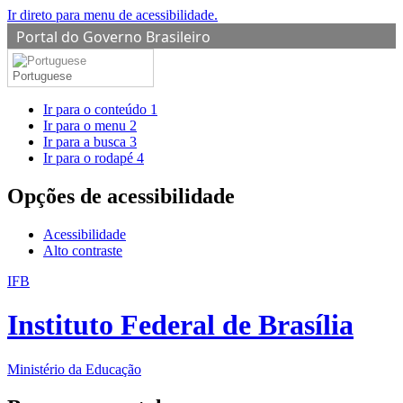
Ir direto para menu de acessibilidade.
Portal do Governo Brasileiro
Portuguese
Ir para o conteúdo
1
Ir para o menu
2
Ir para a busca
3
Ir para o rodapé
4
Opções de acessibilidade
Acessibilidade
Alto contraste
IFB
Instituto Federal de Brasília
Ministério da Educação