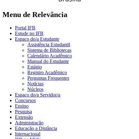
Menu de Relevância
Portal IFB
Estude no IFB
Espaço do/a Estudante
Assistência Estudantil
Sistema de Bibliotecas
Calendário Acadêmico
Manual do Estudante
Estágio
Registro Acadêmico
Perguntas Frequentes
Notícias
Núcleos
Espaço do/a Servidor/a
Concursos
Ensino
Pesquisa
Extensão
Administração
Educação a Distância
Internacional