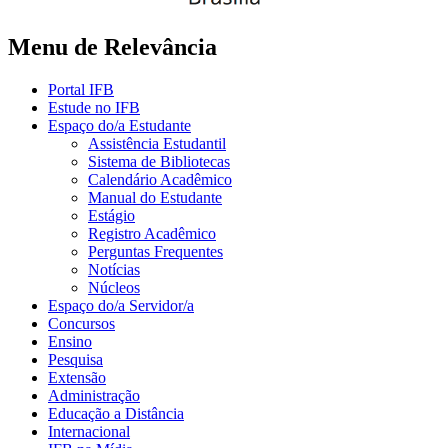
Menu de Relevância
Portal IFB
Estude no IFB
Espaço do/a Estudante
Assistência Estudantil
Sistema de Bibliotecas
Calendário Acadêmico
Manual do Estudante
Estágio
Registro Acadêmico
Perguntas Frequentes
Notícias
Núcleos
Espaço do/a Servidor/a
Concursos
Ensino
Pesquisa
Extensão
Administração
Educação a Distância
Internacional