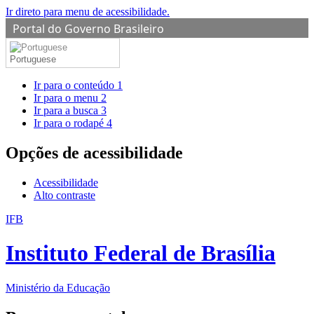
Ir direto para menu de acessibilidade.
Portal do Governo Brasileiro
Portuguese
Ir para o conteúdo
1
Ir para o menu
2
Ir para a busca
3
Ir para o rodapé
4
Opções de acessibilidade
Acessibilidade
Alto contraste
IFB
Instituto Federal de Brasília
Ministério da Educação