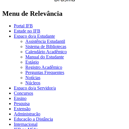
Menu de Relevância
Portal IFB
Estude no IFB
Espaço do/a Estudante
Assistência Estudantil
Sistema de Bibliotecas
Calendário Acadêmico
Manual do Estudante
Estágio
Registro Acadêmico
Perguntas Frequentes
Notícias
Núcleos
Espaço do/a Servidor/a
Concursos
Ensino
Pesquisa
Extensão
Administração
Educação a Distância
Internacional