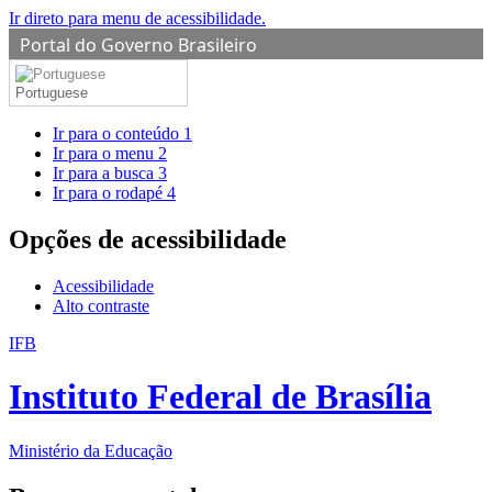
Ir direto para menu de acessibilidade.
Portal do Governo Brasileiro
Portuguese
Ir para o conteúdo
1
Ir para o menu
2
Ir para a busca
3
Ir para o rodapé
4
Opções de acessibilidade
Acessibilidade
Alto contraste
IFB
Instituto Federal de Brasília
Ministério da Educação