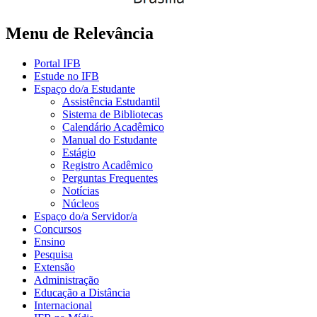
Menu de Relevância
Portal IFB
Estude no IFB
Espaço do/a Estudante
Assistência Estudantil
Sistema de Bibliotecas
Calendário Acadêmico
Manual do Estudante
Estágio
Registro Acadêmico
Perguntas Frequentes
Notícias
Núcleos
Espaço do/a Servidor/a
Concursos
Ensino
Pesquisa
Extensão
Administração
Educação a Distância
Internacional