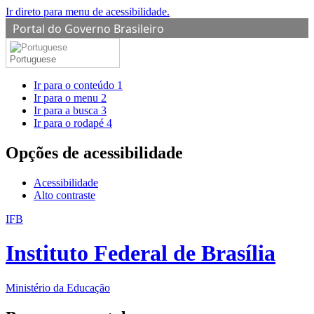
Ir direto para menu de acessibilidade.
Portal do Governo Brasileiro
Portuguese
Ir para o conteúdo
1
Ir para o menu
2
Ir para a busca
3
Ir para o rodapé
4
Opções de acessibilidade
Acessibilidade
Alto contraste
IFB
Instituto Federal de Brasília
Ministério da Educação