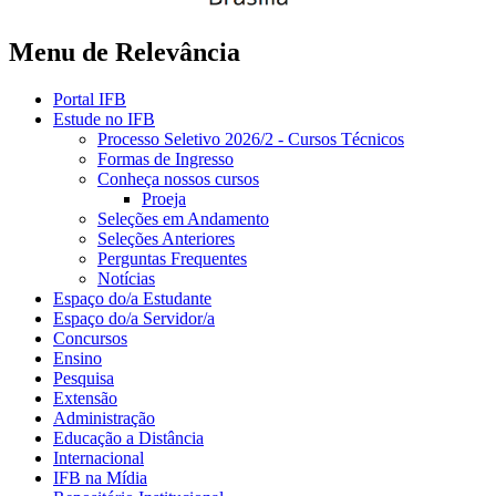
Menu de Relevância
Portal IFB
Estude no IFB
Processo Seletivo 2026/2 - Cursos Técnicos
Formas de Ingresso
Conheça nossos cursos
Proeja
Seleções em Andamento
Seleções Anteriores
Perguntas Frequentes
Notícias
Espaço do/a Estudante
Espaço do/a Servidor/a
Concursos
Ensino
Pesquisa
Extensão
Administração
Educação a Distância
Internacional
IFB na Mídia