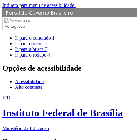
Ir direto para menu de acessibilidade.
Portal do Governo Brasileiro
Portuguese
Ir para o conteúdo
1
Ir para o menu
2
Ir para a busca
3
Ir para o rodapé
4
Opções de acessibilidade
Acessibilidade
Alto contraste
IFB
Instituto Federal de Brasília
Ministério da Educação