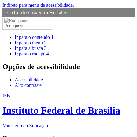
Ir direto para menu de acessibilidade.
Portal do Governo Brasileiro
Portuguese
Ir para o conteúdo
1
Ir para o menu
2
Ir para a busca
3
Ir para o rodapé
4
Opções de acessibilidade
Acessibilidade
Alto contraste
IFB
Instituto Federal de Brasília
Ministério da Educação