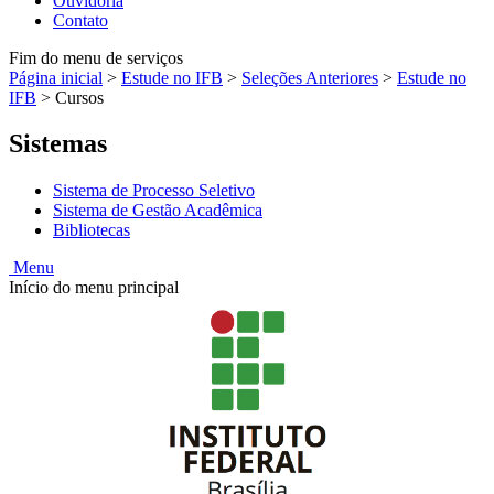
Ouvidoria
Contato
Fim do menu de serviços
Página inicial
>
Estude no IFB
>
Seleções Anteriores
>
Estude no
IFB
>
Cursos
Sistemas
Sistema de Processo Seletivo
Sistema de Gestão Acadêmica
Bibliotecas
Menu
Início do menu principal