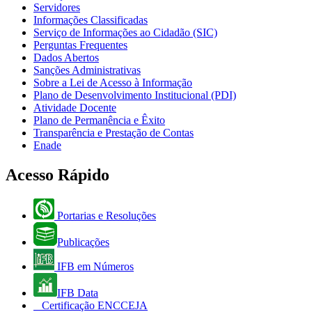
Servidores
Informações Classificadas
Serviço de Informações ao Cidadão (SIC)
Perguntas Frequentes
Dados Abertos
Sanções Administrativas
Sobre a Lei de Acesso à Informação
Plano de Desenvolvimento Institucional (PDI)
Atividade Docente
Plano de Permanência e Êxito
Transparência e Prestação de Contas
Enade
Acesso Rápido
Portarias e Resoluções
Publicações
IFB em Números
IFB Data
Certificação ENCCEJA