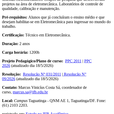
projetos na área de eletromecânica. Laboratórios de controle de
qualidade, calibração e manutenção.
Pré-requisitos:
Alunos que já concluíram o ensino médio e que
desejam habilitar-se em Eletromecânica para ingressar no mundo do
trabalho.
Certificação:
Técnico em Eletromecânica.
Duração:
2 anos
Carga horária:
1200h
Projeto Pedagógico/Plano de curso:
PPC 2011
|
PPC
2026
(atualizado dia 18/5/2026)
Resolução:
Resolução Nº 031/2011
|
Resolução N°
09/2026
(atualizado dia 18/5/2026)
Contato:
Marcus Vinicíus Costa Sá, coordenador de
curso,
marcus.sa@ifb.edu.br
Local:
Campus
Taguatinga - QNM AE 1, Taguatinga/DF. Fone:
(61) 2103 2203.
registrado em:
Estude no IFB
,
Acadêmico