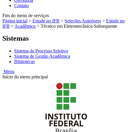
Ouvidoria
Contato
Fim do menu de serviços
Página inicial
>
Estude no IFB
>
Seleções Anteriores
>
Estude no
IFB
>
Acadêmico
>
Técnico em Eletromecânica-Subsequente
Sistemas
Sistema de Processo Seletivo
Sistema de Gestão Acadêmica
Bibliotecas
Menu
Início do menu principal