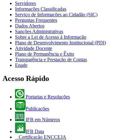
Servidores
Informações Classificadas
Serviço de Informações ao Cidadão (SIC)
Perguntas Frequentes
Dados Abertos
Sanções Administrativas
Sobre a Lei de Acesso à Informação
Plano de Desenvolvimento Institucional (PDI)
Atividade Docente
Plano de Permanência e Êxito
Transparência e Prestação de Contas
Enade
Acesso Rápido
Portarias e Resoluções
Publicações
IFB em Números
IFB Data
Certificação ENCCEJA