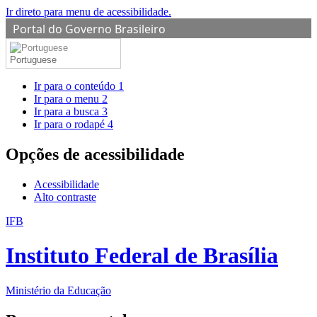
Ir direto para menu de acessibilidade.
Portal do Governo Brasileiro
Portuguese
Ir para o conteúdo
1
Ir para o menu
2
Ir para a busca
3
Ir para o rodapé
4
Opções de acessibilidade
Acessibilidade
Alto contraste
IFB
Instituto Federal de Brasília
Ministério da Educação