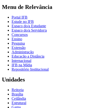
Menu de Relevância
Portal IFB
Estude no IFB
Espaço do/a Estudante
Espaço do/a Servidor/a
Concursos
Ensino
Pesquisa
Extensão
Administração
Educação a Distância
Internacional
IFB na Mídia
Repositório Institucional
Unidades
Reitoria
Brasília
Ceilândia
Estrutural
Gama