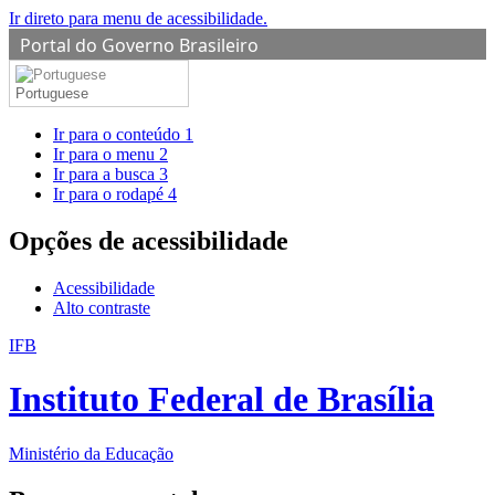
Ir direto para menu de acessibilidade.
Portal do Governo Brasileiro
Portuguese
Ir para o conteúdo
1
Ir para o menu
2
Ir para a busca
3
Ir para o rodapé
4
Opções de acessibilidade
Acessibilidade
Alto contraste
IFB
Instituto Federal de Brasília
Ministério da Educação