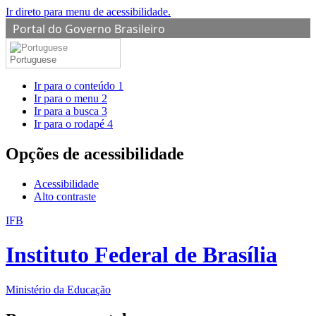
Ir direto para menu de acessibilidade.
Portal do Governo Brasileiro
Portuguese
Ir para o conteúdo
1
Ir para o menu
2
Ir para a busca
3
Ir para o rodapé
4
Opções de acessibilidade
Acessibilidade
Alto contraste
IFB
Instituto Federal de Brasília
Ministério da Educação