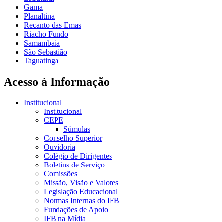
Gama
Planaltina
Recanto das Emas
Riacho Fundo
Samambaia
São Sebastião
Taguatinga
Acesso à Informação
Institucional
Institucional
CEPE
Súmulas
Conselho Superior
Ouvidoria
Colégio de Dirigentes
Boletins de Serviço
Comissões
Missão, Visão e Valores
Legislação Educacional
Normas Internas do IFB
Fundações de Apoio
IFB na Mídia