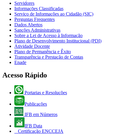
Servidores
Informações Classificadas
Serviço de Informações ao Cidadão (SIC)
Perguntas Frequentes
Dados Abertos
Sanções Administrativas
Sobre a Lei de Acesso à Informação
Plano de Desenvolvimento Institucional (PDI)
Atividade Docente
Plano de Permanência e Êxito
Transparência e Prestação de Contas
Enade
Acesso Rápido
Portarias e Resoluções
Publicações
IFB em Números
IFB Data
Certificação ENCCEJA