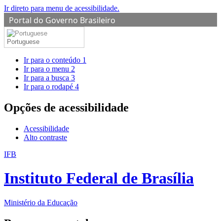
Ir direto para menu de acessibilidade.
Portal do Governo Brasileiro
Portuguese
Ir para o conteúdo
1
Ir para o menu
2
Ir para a busca
3
Ir para o rodapé
4
Opções de acessibilidade
Acessibilidade
Alto contraste
IFB
Instituto Federal de Brasília
Ministério da Educação