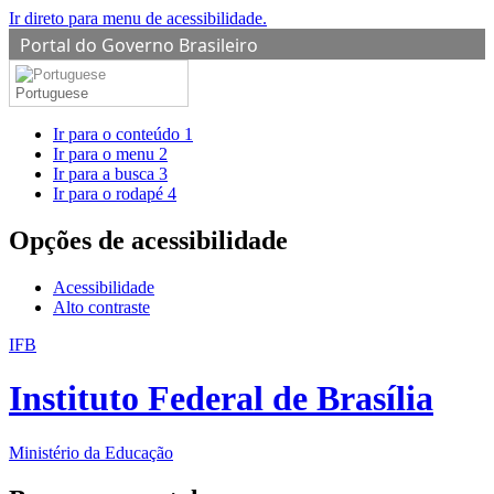
Ir direto para menu de acessibilidade.
Portal do Governo Brasileiro
Portuguese
Ir para o conteúdo
1
Ir para o menu
2
Ir para a busca
3
Ir para o rodapé
4
Opções de acessibilidade
Acessibilidade
Alto contraste
IFB
Instituto Federal de Brasília
Ministério da Educação