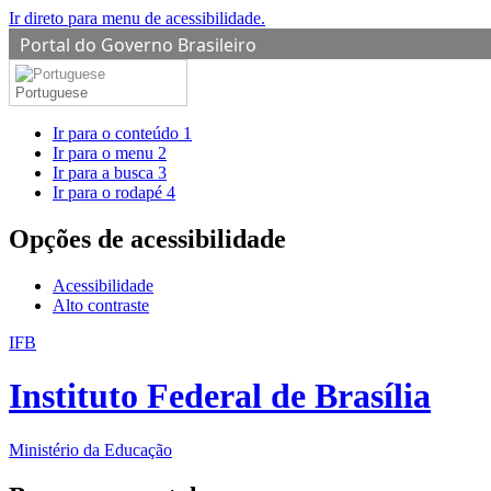
Ir direto para menu de acessibilidade.
Portal do Governo Brasileiro
Portuguese
Ir para o conteúdo
1
Ir para o menu
2
Ir para a busca
3
Ir para o rodapé
4
Opções de acessibilidade
Acessibilidade
Alto contraste
IFB
Instituto Federal de Brasília
Ministério da Educação