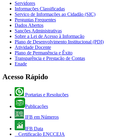
Servidores
Informações Classificadas
Serviço de Informações ao Cidadão (SIC)
Perguntas Frequentes
Dados Abertos
Sanções Administrativas
Sobre a Lei de Acesso à Informação
Plano de Desenvolvimento Institucional (PDI)
Atividade Docente
Plano de Permanência e Êxito
Transparência e Prestação de Contas
Enade
Acesso Rápido
Portarias e Resoluções
Publicações
IFB em Números
IFB Data
Certificação ENCCEJA