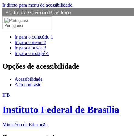
Ir direto para menu de acessibilidade.
Portal do Governo Brasileiro
Portuguese
Ir para o conteúdo
1
Ir para o menu
2
Ir para a busca
3
Ir para o rodapé
4
Opções de acessibilidade
Acessibilidade
Alto contraste
IFB
Instituto Federal de Brasília
Ministério da Educação