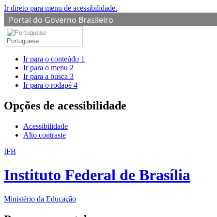
Ir direto para menu de acessibilidade.
Portal do Governo Brasileiro
Portuguese
Ir para o conteúdo
1
Ir para o menu
2
Ir para a busca
3
Ir para o rodapé
4
Opções de acessibilidade
Acessibilidade
Alto contraste
IFB
Instituto Federal de Brasília
Ministério da Educação