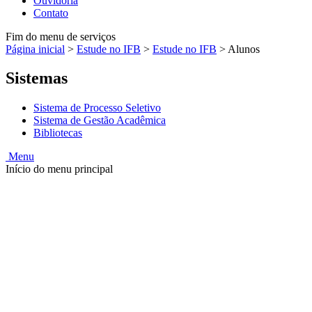
Ouvidoria
Contato
Fim do menu de serviços
Página inicial
>
Estude no IFB
>
Estude no IFB
>
Alunos
Sistemas
Sistema de Processo Seletivo
Sistema de Gestão Acadêmica
Bibliotecas
Menu
Início do menu principal