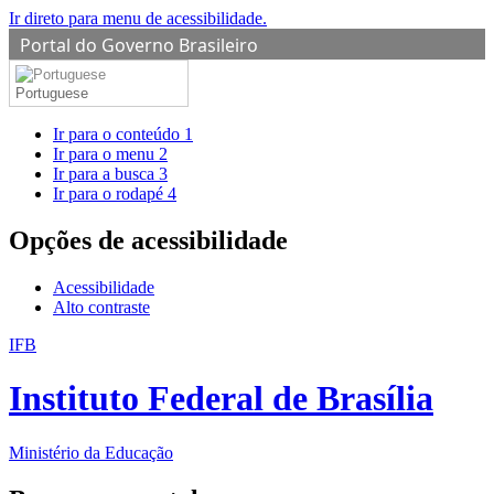
Ir direto para menu de acessibilidade.
Portal do Governo Brasileiro
Portuguese
Ir para o conteúdo
1
Ir para o menu
2
Ir para a busca
3
Ir para o rodapé
4
Opções de acessibilidade
Acessibilidade
Alto contraste
IFB
Instituto Federal de Brasília
Ministério da Educação