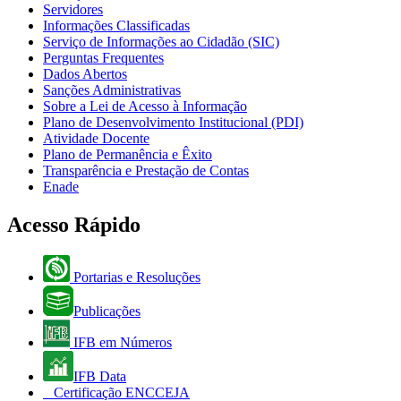
Servidores
Informações Classificadas
Serviço de Informações ao Cidadão (SIC)
Perguntas Frequentes
Dados Abertos
Sanções Administrativas
Sobre a Lei de Acesso à Informação
Plano de Desenvolvimento Institucional (PDI)
Atividade Docente
Plano de Permanência e Êxito
Transparência e Prestação de Contas
Enade
Acesso Rápido
Portarias e Resoluções
Publicações
IFB em Números
IFB Data
Certificação ENCCEJA