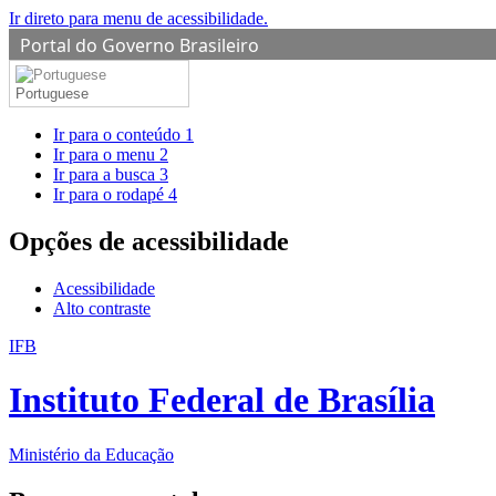
Ir direto para menu de acessibilidade.
Portal do Governo Brasileiro
Portuguese
Ir para o conteúdo
1
Ir para o menu
2
Ir para a busca
3
Ir para o rodapé
4
Opções de acessibilidade
Acessibilidade
Alto contraste
IFB
Instituto Federal de Brasília
Ministério da Educação