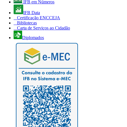
IFB em Números
IFB Data
Certificação ENCCEJA
Bibliotecas
Carta de Serviços ao Cidadão
Diplomados