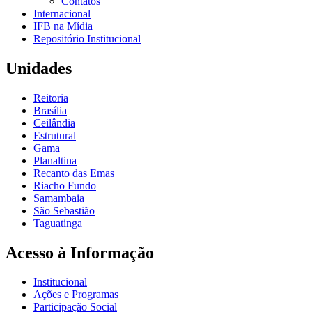
Contatos
Internacional
IFB na Mídia
Repositório Institucional
Unidades
Reitoria
Brasília
Ceilândia
Estrutural
Gama
Planaltina
Recanto das Emas
Riacho Fundo
Samambaia
São Sebastião
Taguatinga
Acesso à Informação
Institucional
Ações e Programas
Participação Social