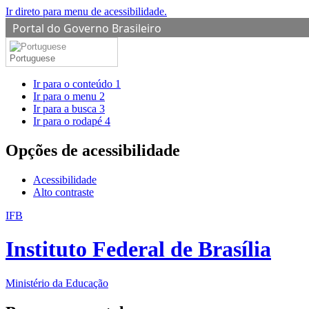
Ir direto para menu de acessibilidade.
Portal do Governo Brasileiro
Portuguese
Ir para o conteúdo
1
Ir para o menu
2
Ir para a busca
3
Ir para o rodapé
4
Opções de acessibilidade
Acessibilidade
Alto contraste
IFB
Instituto Federal de Brasília
Ministério da Educação