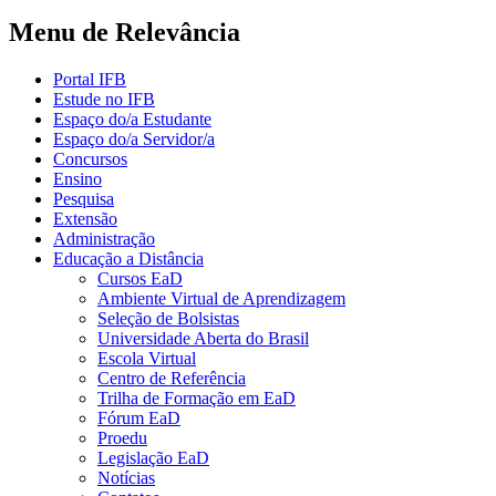
Menu de Relevância
Portal IFB
Estude no IFB
Espaço do/a Estudante
Espaço do/a Servidor/a
Concursos
Ensino
Pesquisa
Extensão
Administração
Educação a Distância
Cursos EaD
Ambiente Virtual de Aprendizagem
Seleção de Bolsistas
Universidade Aberta do Brasil
Escola Virtual
Centro de Referência
Trilha de Formação em EaD
Fórum EaD
Proedu
Legislação EaD
Notícias