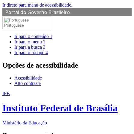
Ir direto para menu de acessibilidade.
Portal do Governo Brasileiro
Portuguese
Ir para o conteúdo
1
Ir para o menu
2
Ir para a busca
3
Ir para o rodapé
4
Opções de acessibilidade
Acessibilidade
Alto contraste
IFB
Instituto Federal de Brasília
Ministério da Educação