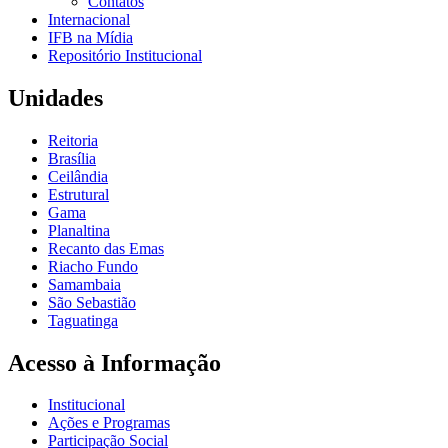
Contatos
Internacional
IFB na Mídia
Repositório Institucional
Unidades
Reitoria
Brasília
Ceilândia
Estrutural
Gama
Planaltina
Recanto das Emas
Riacho Fundo
Samambaia
São Sebastião
Taguatinga
Acesso à Informação
Institucional
Ações e Programas
Participação Social