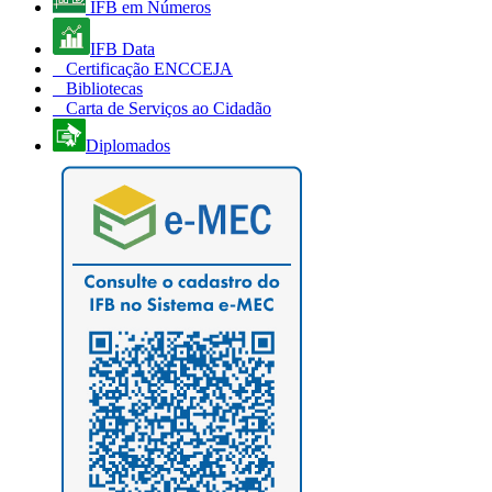
IFB em Números
IFB Data
Certificação ENCCEJA
Bibliotecas
Carta de Serviços ao Cidadão
Diplomados