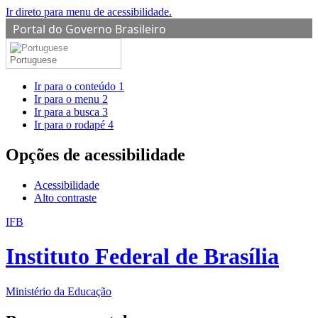
Ir direto para menu de acessibilidade.
Portal do Governo Brasileiro
Portuguese
Ir para o conteúdo
1
Ir para o menu
2
Ir para a busca
3
Ir para o rodapé
4
Opções de acessibilidade
Acessibilidade
Alto contraste
IFB
Instituto Federal de Brasília
Ministério da Educação