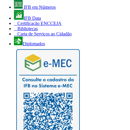
IFB em Números
IFB Data
Certificação ENCCEJA
Bibliotecas
Carta de Serviços ao Cidadão
Diplomados