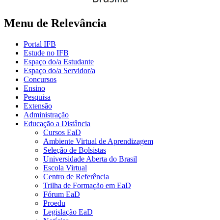
Menu de Relevância
Portal IFB
Estude no IFB
Espaço do/a Estudante
Espaço do/a Servidor/a
Concursos
Ensino
Pesquisa
Extensão
Administração
Educação a Distância
Cursos EaD
Ambiente Virtual de Aprendizagem
Seleção de Bolsistas
Universidade Aberta do Brasil
Escola Virtual
Centro de Referência
Trilha de Formação em EaD
Fórum EaD
Proedu
Legislação EaD