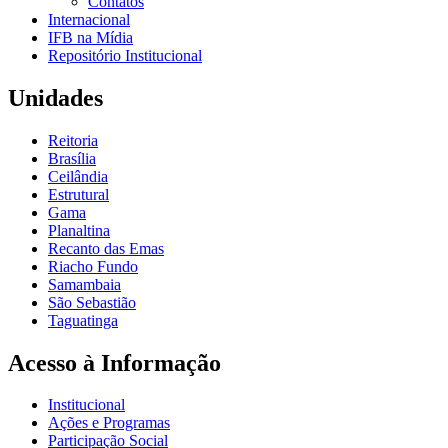
Contatos
Internacional
IFB na Mídia
Repositório Institucional
Unidades
Reitoria
Brasília
Ceilândia
Estrutural
Gama
Planaltina
Recanto das Emas
Riacho Fundo
Samambaia
São Sebastião
Taguatinga
Acesso à Informação
Institucional
Ações e Programas
Participação Social