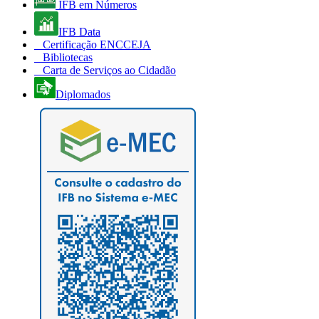
IFB em Números
IFB Data
Certificação ENCCEJA
Bibliotecas
Carta de Serviços ao Cidadão
Diplomados