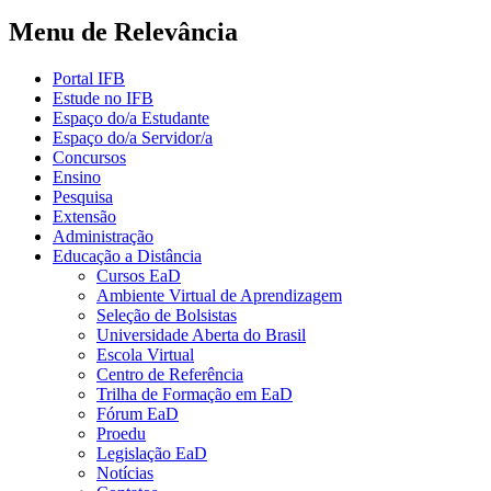
Menu de Relevância
Portal IFB
Estude no IFB
Espaço do/a Estudante
Espaço do/a Servidor/a
Concursos
Ensino
Pesquisa
Extensão
Administração
Educação a Distância
Cursos EaD
Ambiente Virtual de Aprendizagem
Seleção de Bolsistas
Universidade Aberta do Brasil
Escola Virtual
Centro de Referência
Trilha de Formação em EaD
Fórum EaD
Proedu
Legislação EaD
Notícias