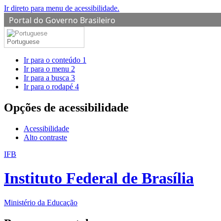
Ir direto para menu de acessibilidade.
Portal do Governo Brasileiro
Portuguese
Ir para o conteúdo
1
Ir para o menu
2
Ir para a busca
3
Ir para o rodapé
4
Opções de acessibilidade
Acessibilidade
Alto contraste
IFB
Instituto Federal de Brasília
Ministério da Educação