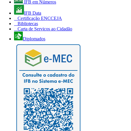
IFB em Números
IFB Data
Certificação ENCCEJA
Bibliotecas
Carta de Serviços ao Cidadão
Diplomados