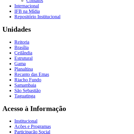
Contatos
Internacional
IFB na Mídia
Repositório Institucional
Unidades
Reitoria
Brasília
Ceilândia
Estrutural
Gama
Planaltina
Recanto das Emas
Riacho Fundo
Samambaia
São Sebastião
Taguatinga
Acesso à Informação
Institucional
Ações e Programas
Participação Social