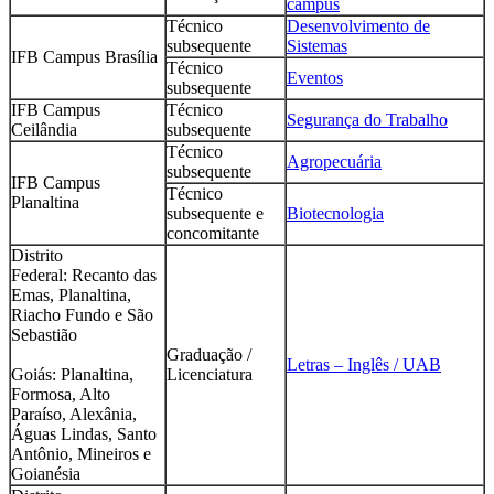
campus
Técnico
Desenvolvimento de
subsequente
Sistemas
IFB Campus Brasília
Técnico
Eventos
subsequente
IFB Campus
Técnico
Segurança do Trabalho
Ceilândia
subsequente
Técnico
Agropecuária
subsequente
IFB Campus
Técnico
Planaltina
subsequente e
Biotecnologia
concomitante
Distrito
Federal: Recanto das
Emas, Planaltina,
Riacho Fundo e São
Sebastião
Graduação /
Letras – Inglês / UAB
Goiás: Planaltina,
Licenciatura
Formosa, Alto
Paraíso, Alexânia,
Águas Lindas, Santo
Antônio, Mineiros e
Goianésia