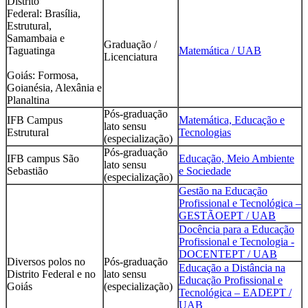
Distrito
Federal: Brasília,
Estrutural,
Samambaia e
Graduação /
Taguatinga
Matemática / UAB
Licenciatura
Goiás: Formosa,
Goianésia, Alexânia e
Planaltina
Pós-graduação
IFB Campus
Matemática, Educação e
lato sensu
Estrutural
Tecnologias
(especialização)
Pós-graduação
IFB campus São
Educação, Meio Ambiente
lato sensu
Sebastião
e Sociedade
(especialização)
Gestão na Educação
Profissional e Tecnológica –
GESTÃOEPT / UAB
Docência para a Educação
Profissional e Tecnologia -
DOCENTEPT / UAB
Diversos polos no
Pós-graduação
Educação a Distância na
Distrito Federal e no
lato sensu
Educação Profissional e
Goiás
(especialização)
Tecnológica – EADEPT /
UAB