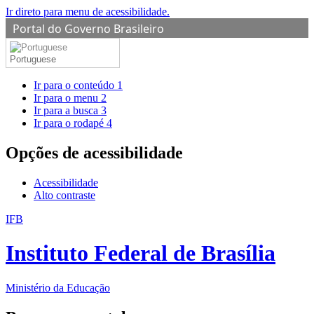
Ir direto para menu de acessibilidade.
Portal do Governo Brasileiro
Portuguese
Ir para o conteúdo
1
Ir para o menu
2
Ir para a busca
3
Ir para o rodapé
4
Opções de acessibilidade
Acessibilidade
Alto contraste
IFB
Instituto Federal de Brasília
Ministério da Educação