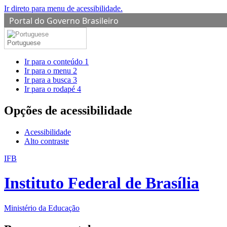
Ir direto para menu de acessibilidade.
Portal do Governo Brasileiro
Portuguese
Ir para o conteúdo
1
Ir para o menu
2
Ir para a busca
3
Ir para o rodapé
4
Opções de acessibilidade
Acessibilidade
Alto contraste
IFB
Instituto Federal de Brasília
Ministério da Educação