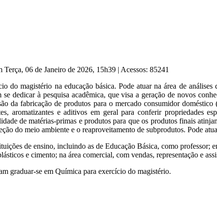
m Terça, 06 de Janeiro de 2026, 15h39
|
Acessos: 85241
cio do magistério na educação básica. Pode atuar na área de análises
se dedicar à pesquisa acadêmica, que visa a geração de novos conheci
são da fabricação de produtos para o mercado consumidor doméstico (det
ntes, aromatizantes e aditivos em geral para conferir propriedades esp
lidade de matérias-primas e produtos para que os produtos finais atinj
proteção do meio ambiente e o reaproveitamento de subprodutos. Pode at
ições de ensino, incluindo as de Educação Básica, como professor; em 
 plásticos e cimento; na área comercial, com vendas, representação e assi
am graduar-se em Química para exercício do magistério.