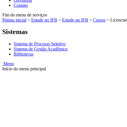
Ouvidoria
Contato
Fim do menu de serviços
Página inicial
>
Estude no IFB
>
Estude no IFB
>
Cursos
>
Licencia
Sistemas
Sistema de Processo Seletivo
Sistema de Gestão Acadêmica
Bibliotecas
Menu
Início do menu principal