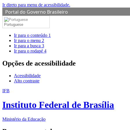
Ir direto para menu de acessibilidade.
Portal do Governo Brasileiro
Portuguese
Ir para o conteúdo
1
Ir para o menu
2
Ir para a busca
3
Ir para o rodapé
4
Opções de acessibilidade
Acessibilidade
Alto contraste
IFB
Instituto Federal de Brasília
Ministério da Educação