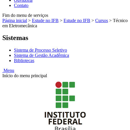
Ouvidoria
Contato
Fim do menu de serviços
Página inicial
>
Estude no IFB
>
Estude no IFB
>
Cursos
>
Técnico
em Eletromecânica
Sistemas
Sistema de Processo Seletivo
Sistema de Gestão Acadêmica
Bibliotecas
Menu
Início do menu principal