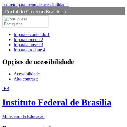
Ir direto para menu de acessibilidade.
Portal do Governo Brasileiro
Portuguese
Ir para o conteúdo
1
Ir para o menu
2
Ir para a busca
3
Ir para o rodapé
4
Opções de acessibilidade
Acessibilidade
Alto contraste
IFB
Instituto Federal de Brasília
Ministério da Educação