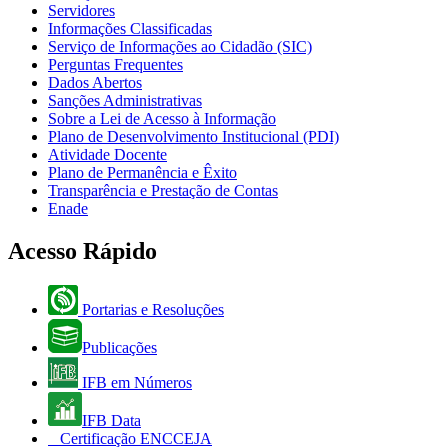
Servidores
Informações Classificadas
Serviço de Informações ao Cidadão (SIC)
Perguntas Frequentes
Dados Abertos
Sanções Administrativas
Sobre a Lei de Acesso à Informação
Plano de Desenvolvimento Institucional (PDI)
Atividade Docente
Plano de Permanência e Êxito
Transparência e Prestação de Contas
Enade
Acesso Rápido
Portarias e Resoluções
Publicações
IFB em Números
IFB Data
Certificação ENCCEJA