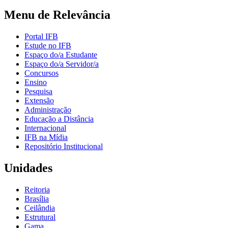
Menu de Relevância
Portal IFB
Estude no IFB
Espaço do/a Estudante
Espaço do/a Servidor/a
Concursos
Ensino
Pesquisa
Extensão
Administração
Educação a Distância
Internacional
IFB na Mídia
Repositório Institucional
Unidades
Reitoria
Brasília
Ceilândia
Estrutural
Gama