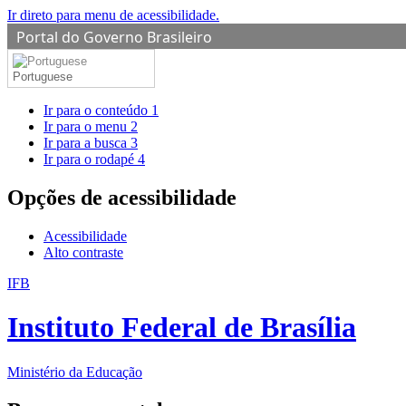
Ir direto para menu de acessibilidade.
Portal do Governo Brasileiro
Portuguese
Ir para o conteúdo
1
Ir para o menu
2
Ir para a busca
3
Ir para o rodapé
4
Opções de acessibilidade
Acessibilidade
Alto contraste
IFB
Instituto Federal de Brasília
Ministério da Educação