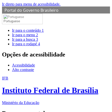
Ir direto para menu de acessibilidade.
Portal do Governo Brasileiro
Portuguese
Ir para o conteúdo
1
Ir para o menu
2
Ir para a busca
3
Ir para o rodapé
4
Opções de acessibilidade
Acessibilidade
Alto contraste
IFB
Instituto Federal de Brasília
Ministério da Educação