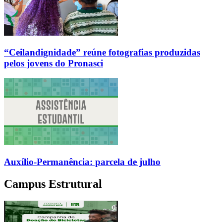
“Ceilandignidade” reúne fotografias produzidas
pelos jovens do Pronasci
Auxílio-Permanência: parcela de julho
Campus Estrutural