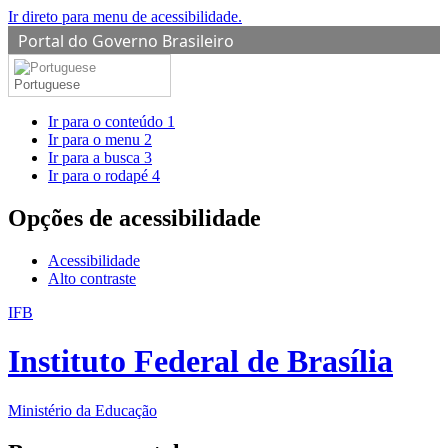
Ir direto para menu de acessibilidade.
Portal do Governo Brasileiro
Portuguese
Ir para o conteúdo
1
Ir para o menu
2
Ir para a busca
3
Ir para o rodapé
4
Opções de acessibilidade
Acessibilidade
Alto contraste
IFB
Instituto Federal de Brasília
Ministério da Educação