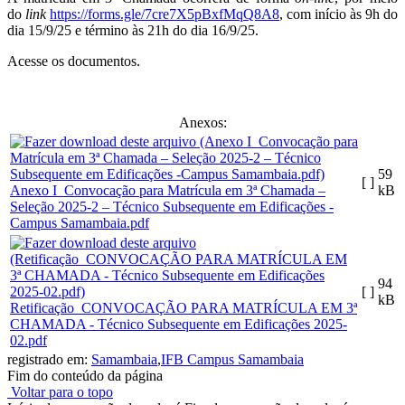
do
link
https://forms.gle/7cre7X5pBxfMqQ8A8
, com início às 9h do
dia 15/9/25 e término às 21h do dia 16/9/25.
Acesse os documentos.
Anexos:
59
[ ]
Anexo I_Convocação para Matrícula em 3ª Chamada –
kB
Seleção 2025-2 – Técnico Subsequente em Edificações -
Campus Samambaia.pdf
94
[ ]
kB
Retificação_CONVOCAÇÃO PARA MATRÍCULA EM 3ª
CHAMADA - Técnico Subsequente em Edificações 2025-
02.pdf
registrado em:
Samambaia
,
IFB Campus Samambaia
Fim do conteúdo da página
Voltar para o topo