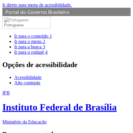
Ir direto para menu de acessibilidade.
Portal do Governo Brasileiro
Portuguese
Ir para o conteúdo
1
Ir para o menu
2
Ir para a busca
3
Ir para o rodapé
4
Opções de acessibilidade
Acessibilidade
Alto contraste
IFB
Instituto Federal de Brasília
Ministério da Educação