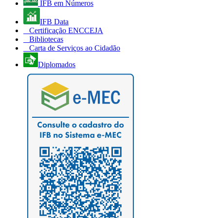
IFB em Números
IFB Data
Certificação ENCCEJA
Bibliotecas
Carta de Serviços ao Cidadão
Diplomados