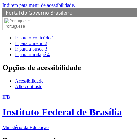
Ir direto para menu de acessibilidade.
Portal do Governo Brasileiro
Portuguese
Ir para o conteúdo
1
Ir para o menu
2
Ir para a busca
3
Ir para o rodapé
4
Opções de acessibilidade
Acessibilidade
Alto contraste
IFB
Instituto Federal de Brasília
Ministério da Educação