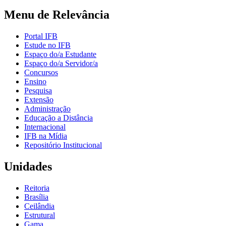
Menu de Relevância
Portal IFB
Estude no IFB
Espaço do/a Estudante
Espaço do/a Servidor/a
Concursos
Ensino
Pesquisa
Extensão
Administração
Educação a Distância
Internacional
IFB na Mídia
Repositório Institucional
Unidades
Reitoria
Brasília
Ceilândia
Estrutural
Gama