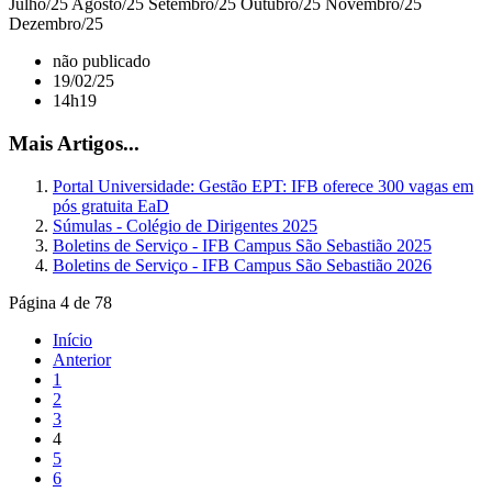
Julho/25 Agosto/25 Setembro/25 Outubro/25 Novembro/25
Dezembro/25
não publicado
19/02/25
14h19
Mais Artigos...
Portal Universidade: Gestão EPT: IFB oferece 300 vagas em
pós gratuita EaD
Súmulas - Colégio de Dirigentes 2025
Boletins de Serviço - IFB Campus São Sebastião 2025
Boletins de Serviço - IFB Campus São Sebastião 2026
Página 4 de 78
Início
Anterior
1
2
3
4
5
6