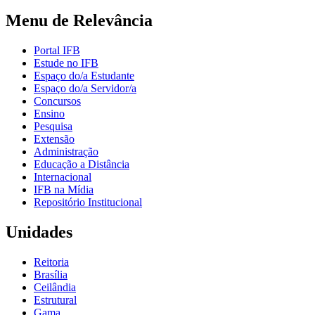
Menu de Relevância
Portal IFB
Estude no IFB
Espaço do/a Estudante
Espaço do/a Servidor/a
Concursos
Ensino
Pesquisa
Extensão
Administração
Educação a Distância
Internacional
IFB na Mídia
Repositório Institucional
Unidades
Reitoria
Brasília
Ceilândia
Estrutural
Gama