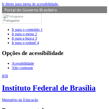
Ir direto para menu de acessibilidade.
Portal do Governo Brasileiro
Portuguese
Ir para o conteúdo
1
Ir para o menu
2
Ir para a busca
3
Ir para o rodapé
4
Opções de acessibilidade
Acessibilidade
Alto contraste
IFB
Instituto Federal de Brasília
Ministério da Educação