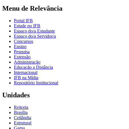
Menu de Relevância
Portal IFB
Estude no IFB
Espaço do/a Estudante
Espaço do/a Servidor/a
Concursos
Ensino
Pesquisa
Extensão
Administração
Educação a Distância
Internacional
IFB na Mídia
Repositório Institucional
Unidades
Reitoria
Brasília
Ceilândia
Estrutural
Gama