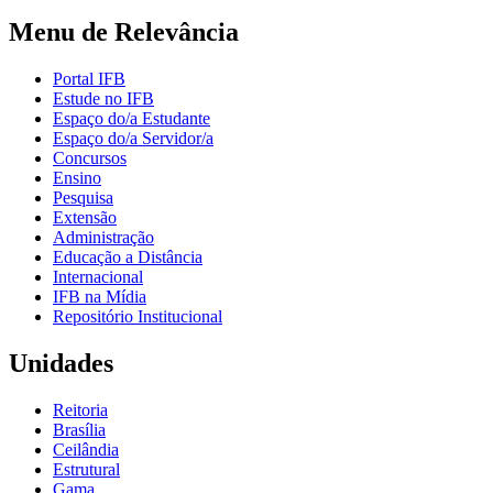
Menu de Relevância
Portal IFB
Estude no IFB
Espaço do/a Estudante
Espaço do/a Servidor/a
Concursos
Ensino
Pesquisa
Extensão
Administração
Educação a Distância
Internacional
IFB na Mídia
Repositório Institucional
Unidades
Reitoria
Brasília
Ceilândia
Estrutural
Gama