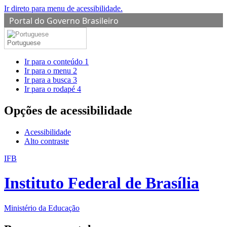
Ir direto para menu de acessibilidade.
Portal do Governo Brasileiro
Portuguese
Ir para o conteúdo
1
Ir para o menu
2
Ir para a busca
3
Ir para o rodapé
4
Opções de acessibilidade
Acessibilidade
Alto contraste
IFB
Instituto Federal de Brasília
Ministério da Educação