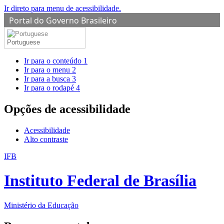
Ir direto para menu de acessibilidade.
Portal do Governo Brasileiro
Portuguese
Ir para o conteúdo
1
Ir para o menu
2
Ir para a busca
3
Ir para o rodapé
4
Opções de acessibilidade
Acessibilidade
Alto contraste
IFB
Instituto Federal de Brasília
Ministério da Educação