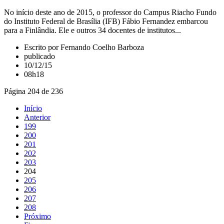
No início deste ano de 2015, o professor do Campus Riacho Fundo
do Instituto Federal de Brasília (IFB) Fábio Fernandez embarcou
para a Finlândia. Ele e outros 34 docentes de institutos...
Escrito por Fernando Coelho Barboza
publicado
10/12/15
08h18
Página 204 de 236
Início
Anterior
199
200
201
202
203
204
205
206
207
208
Próximo