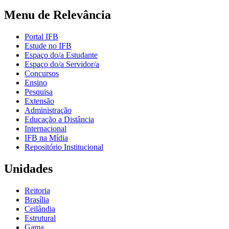
Menu de Relevância
Portal IFB
Estude no IFB
Espaço do/a Estudante
Espaço do/a Servidor/a
Concursos
Ensino
Pesquisa
Extensão
Administração
Educação a Distância
Internacional
IFB na Mídia
Repositório Institucional
Unidades
Reitoria
Brasília
Ceilândia
Estrutural
Gama