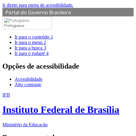
Ir direto para menu de acessibilidade.
Portal do Governo Brasileiro
Portuguese
Ir para o conteúdo
1
Ir para o menu
2
Ir para a busca
3
Ir para o rodapé
4
Opções de acessibilidade
Acessibilidade
Alto contraste
IFB
Instituto Federal de Brasília
Ministério da Educação