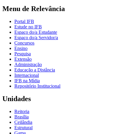
Menu de Relevância
Portal IFB
Estude no IFB
Espaço do/a Estudante
Espaço do/a Servidor/a
Concursos
Ensino
Pesquisa
Extensão
Administração
Educação a Distância
Internacional
IFB na Mídia
Repositório Institucional
Unidades
Reitoria
Brasília
Ceilândia
Estrutural
Gama