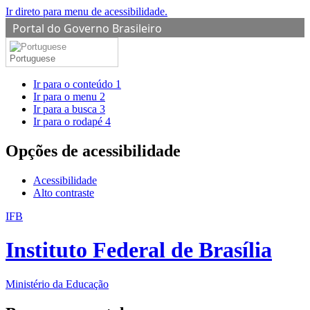
Ir direto para menu de acessibilidade.
Portal do Governo Brasileiro
Portuguese
Ir para o conteúdo
1
Ir para o menu
2
Ir para a busca
3
Ir para o rodapé
4
Opções de acessibilidade
Acessibilidade
Alto contraste
IFB
Instituto Federal de Brasília
Ministério da Educação