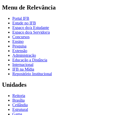
Menu de Relevância
Portal IFB
Estude no IFB
Espaço do/a Estudante
Espaço do/a Servidor/a
Concursos
Ensino
Pesquisa
Extensão
Administração
Educação a Distância
Internacional
IFB na Mídia
Repositório Institucional
Unidades
Reitoria
Brasília
Ceilândia
Estrutural
Gama