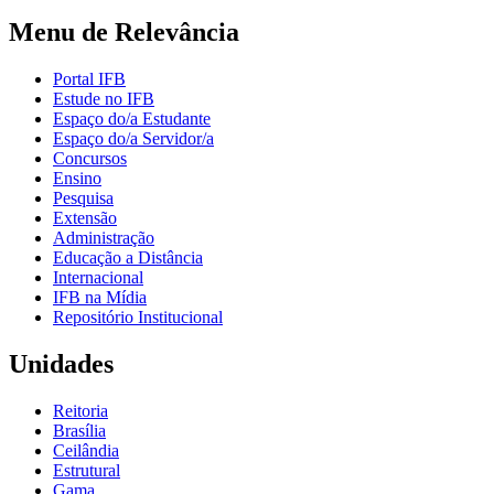
Menu de Relevância
Portal IFB
Estude no IFB
Espaço do/a Estudante
Espaço do/a Servidor/a
Concursos
Ensino
Pesquisa
Extensão
Administração
Educação a Distância
Internacional
IFB na Mídia
Repositório Institucional
Unidades
Reitoria
Brasília
Ceilândia
Estrutural
Gama