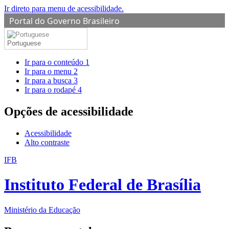
Ir direto para menu de acessibilidade.
Portal do Governo Brasileiro
Portuguese
Ir para o conteúdo
1
Ir para o menu
2
Ir para a busca
3
Ir para o rodapé
4
Opções de acessibilidade
Acessibilidade
Alto contraste
IFB
Instituto Federal de Brasília
Ministério da Educação