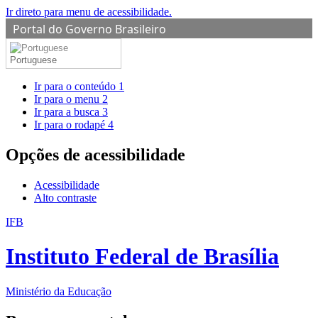
Ir direto para menu de acessibilidade.
Portal do Governo Brasileiro
Portuguese
Ir para o conteúdo
1
Ir para o menu
2
Ir para a busca
3
Ir para o rodapé
4
Opções de acessibilidade
Acessibilidade
Alto contraste
IFB
Instituto Federal de Brasília
Ministério da Educação