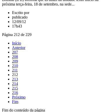
próxima terça-feira, 18 de setembro, na sede...
Escrito por
publicado
12/09/12
17h43
Página 212 de 229
Início
Anterior
207
208
209
210
211
212
213
214
215
216
Próximo
Fim
Fim do conteúdo da página