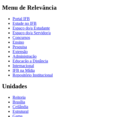
Menu de Relevância
Portal IFB
Estude no IFB
Espaço do/a Estudante
Espaço do/a Servidor/a
Concursos
Ensino
Pesquisa
Extensão
Administração
Educação a Distância
Internacional
IFB na Mídia
Repositório Institucional
Unidades
Reitoria
Brasília
Ceilândia
Estrutural
Gama