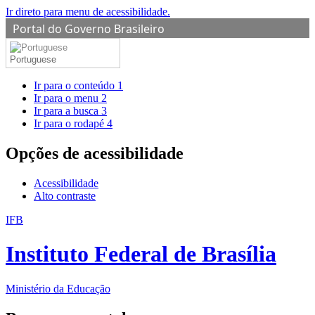
Ir direto para menu de acessibilidade.
Portal do Governo Brasileiro
Portuguese
Ir para o conteúdo
1
Ir para o menu
2
Ir para a busca
3
Ir para o rodapé
4
Opções de acessibilidade
Acessibilidade
Alto contraste
IFB
Instituto Federal de Brasília
Ministério da Educação