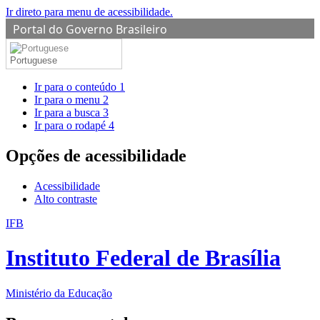
Ir direto para menu de acessibilidade.
Portal do Governo Brasileiro
Portuguese
Ir para o conteúdo
1
Ir para o menu
2
Ir para a busca
3
Ir para o rodapé
4
Opções de acessibilidade
Acessibilidade
Alto contraste
IFB
Instituto Federal de Brasília
Ministério da Educação