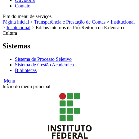
Ouvidoria
Contato
Fim do menu de serviços
Página inicial
>
Transparência e Prestação de Contas
>
Institucional
>
Institucional
>
Editais internos da Pró-Reitoria da Extensão e
Cultura
Sistemas
Sistema de Processo Seletivo
Sistema de Gestão Acadêmica
Bibliotecas
Menu
Início do menu principal