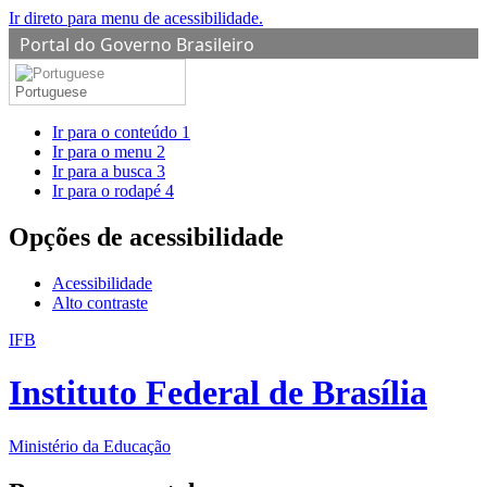
Ir direto para menu de acessibilidade.
Portal do Governo Brasileiro
Portuguese
Ir para o conteúdo
1
Ir para o menu
2
Ir para a busca
3
Ir para o rodapé
4
Opções de acessibilidade
Acessibilidade
Alto contraste
IFB
Instituto Federal de Brasília
Ministério da Educação