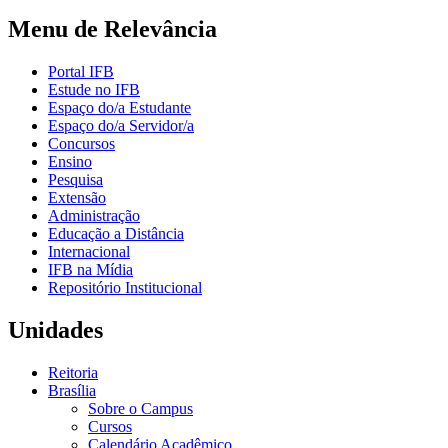
Menu de Relevância
Portal IFB
Estude no IFB
Espaço do/a Estudante
Espaço do/a Servidor/a
Concursos
Ensino
Pesquisa
Extensão
Administração
Educação a Distância
Internacional
IFB na Mídia
Repositório Institucional
Unidades
Reitoria
Brasília
Sobre o Campus
Cursos
Calendário Acadêmico