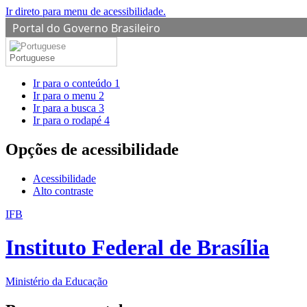
Ir direto para menu de acessibilidade.
Portal do Governo Brasileiro
Portuguese
Ir para o conteúdo
1
Ir para o menu
2
Ir para a busca
3
Ir para o rodapé
4
Opções de acessibilidade
Acessibilidade
Alto contraste
IFB
Instituto Federal de Brasília
Ministério da Educação