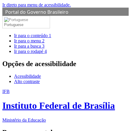
Ir direto para menu de acessibilidade.
Portal do Governo Brasileiro
Portuguese
Ir para o conteúdo
1
Ir para o menu
2
Ir para a busca
3
Ir para o rodapé
4
Opções de acessibilidade
Acessibilidade
Alto contraste
IFB
Instituto Federal de Brasília
Ministério da Educação