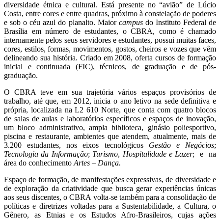
diversidade étnica e cultural. Está presente no “avião” de Lúcio
Costa, entre cores e entre quadras, próximo à constelação de poderes
e sob o céu azul do planalto. Maior
campus
do Instituto Federal de
Brasília em número de estudantes, o CBRA, como é chamado
internamente pelos seus servidores e estudantes, possui muitas faces,
cores, estilos, formas, movimentos, gostos, cheiros e vozes que vêm
delineando sua história. Criado em 2008, oferta cursos de formação
inicial e continuada (FIC), técnicos, de graduação e de pós-
graduação.
O CBRA teve em sua trajetória vários espaços provisórios de
trabalho, até que, em 2012, inicia o ano letivo na sede definitiva e
própria, localizada na L2 610 Norte, que conta com quatro blocos
de salas de aulas e laboratórios específicos e espaços de inovação,
um bloco administrativo, ampla biblioteca, ginásio poliesportivo,
piscina e restaurante, ambientes que atendem, atualmente, mais de
3.200 estudantes, nos eixos tecnológicos
Gestão e Negócios
;
Tecnologia da Informação
;
Turismo
,
Hospitalidade e Lazer
; e na
área do conhecimento
Artes – Dança.
Espaço de formação, de manifestações expressivas, de diversidade e
de exploração da criatividade que busca gerar experiências únicas
aos seus discentes, o CBRA volta-se também para a consolidação de
políticas e diretrizes voltadas para a Sustentabilidade, a Cultura, o
Gênero, as Etnias e os Estudos Afro-Brasileiros, cujas ações